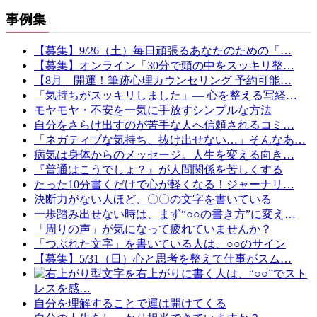
事例集
【募集】9/26（土）毎日頑張るあなたのための「…
【募集】オンライン「30分で頭の中をスッキリ整…
【8月 開運！筆跡心理カウンセリング 予約可能…
「気持ちがスッキリしました」— 心を整える写経…
モヤモヤ・不安を一気に手放すシンプルな方法
自分をさらけ出すのが苦手な人へ信頼されるコミ…
「ネガティブな気持ち、抜け出せない…」そんなあ…
病気は身体からのメッセージ。人生を変える向き…
『普通はこうでしょ？』が人間関係を苦しくする
たった10分書くだけで心が軽くなる！ジャーナリ…
決断力がない人ほど、〇〇の文字を書いている
一歩踏み出せない時は、まず“○○の書き方”に変え…
「周りの声」が気になって疲れていませんか？
「つぶれた文字」を書いている人は、○○のサイン
【募集】5/31（日）心と思考を整えて仕事がスム…
文字を右上がりに書く人は、“○○”でスト
レスを感…
自分を理解することで運は開けてくる