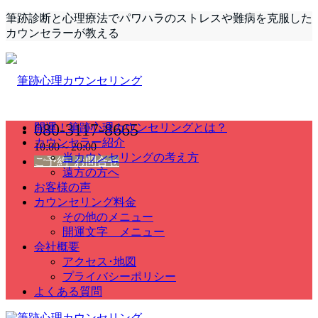
筆跡診断と心理療法でパワハラのストレスや難病を克服した
カウンセラーが教える
080-3117-8665
開運！筆跡心理カウンセリングとは？
カウンセラー紹介
10:00～20:00
当カウンセリングの考え方
ご予約･お問合せ
遠方の方へ
お客様の声
カウンセリング料金
その他のメニュー
開運文字 メニュー
会社概要
アクセス･地図
プライバシーポリシー
よくある質問