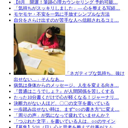
【8月 開運！筆跡心理カウンセリング 予約可能…
「気持ちがスッキリしました」— 心を整える写経…
モヤモヤ・不安を一気に手放すシンプルな方法
自分をさらけ出すのが苦手な人へ信頼されるコミ…
「ネガティブな気持ち、抜け
出せない…」そんなあ…
病気は身体からのメッセージ。人生を変える向き…
『普通はこうでしょ？』が人間関係を苦しくする
たった10分書くだけで心が軽くなる！ジャーナリ…
決断力がない人ほど、〇〇の文字を書いている
一歩踏み出せない時は、まず“○○の書き方”に変え…
「周りの声」が気になって疲れていませんか？
「つぶれた文字」を書いている人は、○○のサイン
【募集】5/31（日）心と思考を整えて仕事がスム…