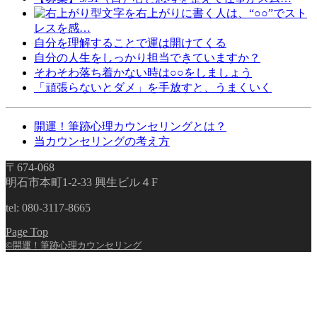
文字を右上がりに書く人は、“○○”でスト
レスを感…
自分を理解することで運は開けてくる
自分の人生をしっかり担当できていますか？
そわそわ落ち着かない時は○○をしましょう
「頑張らないとダメ」を手放すと、うまくいく
開運！筆跡心理カウンセリングとは？
当カウンセリングの考え方
〒674-068
明石市本町1-2-33 興生ビル４F
tel: 080-3117-8665
Page Top
©開運！筆跡心理カウンセリング