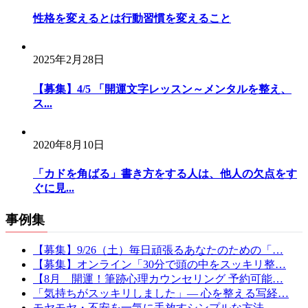
性格を変えるとは行動習慣を変えること
2025年2月28日
【募集】4/5 「開運文字レッスン～メンタルを整え、
ス...
2020年8月10日
「カドを角ばる」書き方をする人は、他人の欠点をす
ぐに見...
事例集
【募集】9/26（土）毎日頑張るあなたのための「…
【募集】オンライン「30分で頭の中をスッキリ整…
【8月 開運！筆跡心理カウンセリング 予約可能…
「気持ちがスッキリしました」— 心を整える写経…
モヤモヤ・不安を一気に手放すシンプルな方法