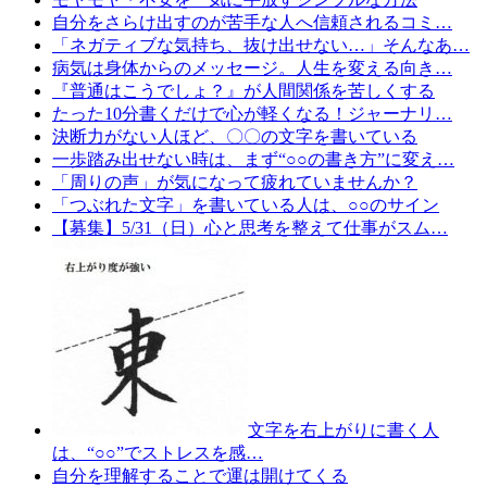
自分をさらけ出すのが苦手な人へ信頼されるコミ…
「ネガティブな気持ち、抜け出せない…」そんなあ…
病気は身体からのメッセージ。人生を変える向き…
『普通はこうでしょ？』が人間関係を苦しくする
たった10分書くだけで心が軽くなる！ジャーナリ…
決断力がない人ほど、〇〇の文字を書いている
一歩踏み出せない時は、まず“○○の書き方”に変え…
「周りの声」が気になって疲れていませんか？
「つぶれた文字」を書いている人は、○○のサイン
【募集】5/31（日）心と思考を整えて仕事がスム…
文字を右上がりに書く人
は、“○○”でストレスを感…
自分を理解することで運は開けてくる