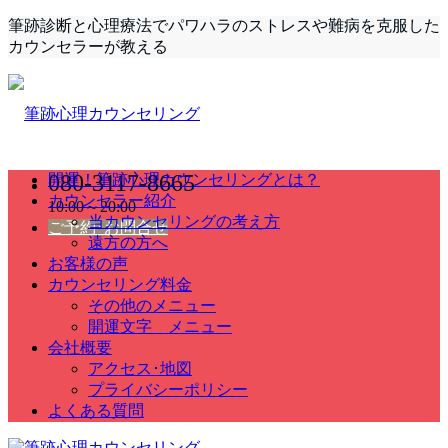
筆跡診断と心理療法でパワハラのストレスや難病を克服した
カウンセラーが教える
080-3117-8665
開運！筆跡心理カウンセリングとは？
カウンセラー紹介
10:00～20:00
当カウンセリングの考え方
ご予約･お問合せ
遠方の方へ
お客様の声
カウンセリング料金
その他のメニュー
開運文字 メニュー
会社概要
アクセス･地図
プライバシーポリシー
よくある質問