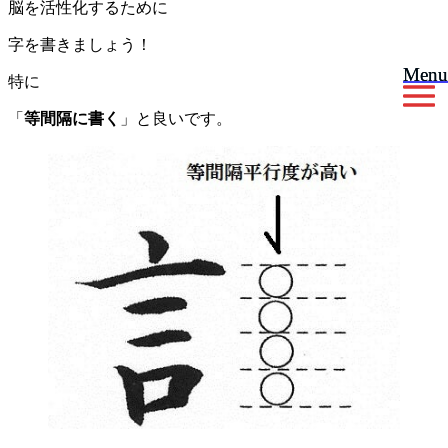
脳を活性化するために
字を書きましょう！
Menu
Menu
特に
「
等間隔に書く
」と良いです。