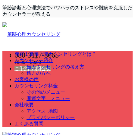
筆跡診断と心理療法でパワハラのストレスや難病を克服した
カウンセラーが教える
080-3117-8665
開運！筆跡心理カウンセリングとは？
カウンセラー紹介
10:00～20:00
当カウンセリングの考え方
ご予約･お問合せ
遠方の方へ
お客様の声
カウンセリング料金
その他のメニュー
開運文字 メニュー
会社概要
アクセス･地図
プライバシーポリシー
よくある質問