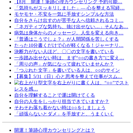
【8月 開運！筆跡心理カウンセリング 予約可能…
「気持ちがスッキリしました」— 心を整える写経…
モヤモヤ・不安を一気に手放すシンプルな方法
自分をさらけ出すのが苦手な人へ信頼されるコミ…
「ネガティブな気持ち、抜け出せない…」そんなあ…
病気は身体からのメッセージ。人生を変える向き…
『普通はこうでしょ？』が人間関係を苦しくする
たった10分書くだけで心が軽くなる！ジャーナリ…
決断力がない人ほど、〇〇の文字を書いている
一歩踏み出せない時は、まず“○○の書き方”に変え…
「周りの声」が気になって疲れていませんか？
「つぶれた文字」を書いている人は、○○のサイン
【募集】5/31（日）心と思考を整えて仕事がスム…
文字を右上がりに書く人は、“○○”でスト
レスを感…
自分を理解することで運は開けてくる
自分の人生をしっかり担当できていますか？
そわそわ落ち着かない時は○○をしましょう
「頑張らないとダメ」を手放すと、うまくいく
開運！筆跡心理カウンセリングとは？