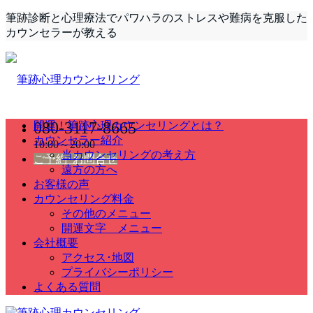
筆跡診断と心理療法でパワハラのストレスや難病を克服した
カウンセラーが教える
080-3117-8665
開運！筆跡心理カウンセリングとは？
カウンセラー紹介
10:00～20:00
当カウンセリングの考え方
ご予約･お問合せ
遠方の方へ
お客様の声
カウンセリング料金
その他のメニュー
開運文字 メニュー
会社概要
アクセス･地図
プライバシーポリシー
よくある質問