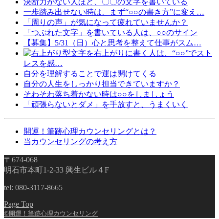
決断力がない人ほど、〇〇の文字を書いている
一歩踏み出せない時は、まず“○○の書き方”に変え…
「周りの声」が気になって疲れていませんか？
「つぶれた文字」を書いている人は、○○のサイン
【募集】5/31（日）心と思考を整えて仕事がスム…
文字を右上がりに書く人は、“○○”でスト
レスを感…
自分を理解することで運は開けてくる
自分の人生をしっかり担当できていますか？
そわそわ落ち着かない時は○○をしましょう
「頑張らないとダメ」を手放すと、うまくいく
開運！筆跡心理カウンセリングとは？
当カウンセリングの考え方
〒674-068
明石市本町1-2-33 興生ビル４F
tel: 080-3117-8665
Page Top
©開運！筆跡心理カウンセリング