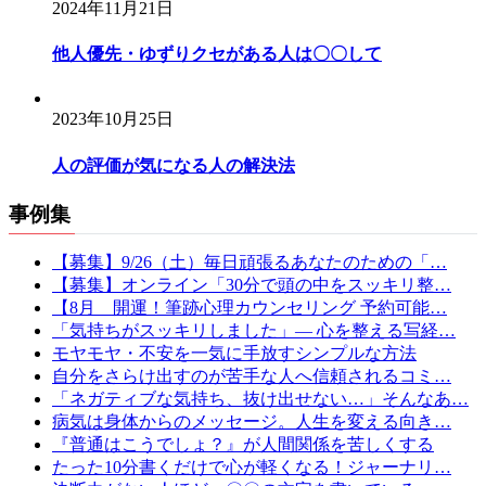
2024年11月21日
他人優先・ゆずりクセがある人は〇〇して
2023年10月25日
人の評価が気になる人の解決法
事例集
【募集】9/26（土）毎日頑張るあなたのための「…
【募集】オンライン「30分で頭の中をスッキリ整…
【8月 開運！筆跡心理カウンセリング 予約可能…
「気持ちがスッキリしました」— 心を整える写経…
モヤモヤ・不安を一気に手放すシンプルな方法
自分をさらけ出すのが苦手な人へ信頼されるコミ…
「ネガティブな気持ち、抜け出せない…」そんなあ…
病気は身体からのメッセージ。人生を変える向き…
『普通はこうでしょ？』が人間関係を苦しくする
たった10分書くだけで心が軽くなる！ジャーナリ…