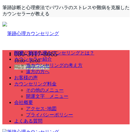
筆跡診断と心理療法でパワハラのストレスや難病を克服した
カウンセラーが教える
080-3117-8665
開運！筆跡心理カウンセリングとは？
カウンセラー紹介
10:00～20:00
当カウンセリングの考え方
ご予約･お問合せ
遠方の方へ
お客様の声
カウンセリング料金
その他のメニュー
開運文字 メニュー
会社概要
アクセス･地図
プライバシーポリシー
よくある質問