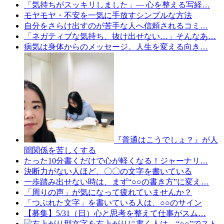
「気持ちがスッキリしました」— 心を整える写経…
モヤモヤ・不安を一気に手放すシンプルな方法
自分をさらけ出すのが苦手な人へ信頼されるコミ…
「ネガティブな気持ち、抜け出せない…」そんなあ…
病気は身体からのメッセージ。人生を変える向き…
『普通はこうでしょ？』が人
間関係を苦しくする
たった10分書くだけで心が軽くなる！ジャーナリ…
決断力がない人ほど、〇〇の文字を書いている
一歩踏み出せない時は、まず“○○の書き方”に変え…
「周りの声」が気になって疲れていませんか？
「つぶれた文字」を書いている人は、○○のサイン
【募集】5/31（日）心と思考を整えて仕事がスム…
文字を右上がりに書く人は、“○○”でスト