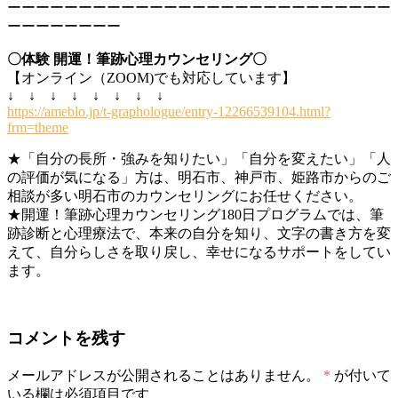
ーーーーーーーーーーーーーーーーーーーーーーーーーーー
ーーーーーーーー
〇体験 開運！筆跡心理カウンセリング〇
【オンライン（ZOOM)でも対応しています】
↓ ↓ ↓ ↓ ↓ ↓ ↓ ↓
https://ameblo.jp/t-graphologue/entry-12266539104.html?
frm=theme
★「自分の長所・強みを知りたい」「自分を変えたい」「人
の評価が気になる」方は、明石市、神戸市、姫路市からのご
相談が多い明石市のカウンセリングにお任せください。
★開運！筆跡心理カウンセリング180日プログラムでは、筆
跡診断と心理療法で、本来の自分を知り、文字の書き方を変
えて、自分らしさを取り戻し、幸せになるサポートをしてい
ます。
コメントを残す
メールアドレスが公開されることはありません。
*
が付いて
いる欄は必須項目です