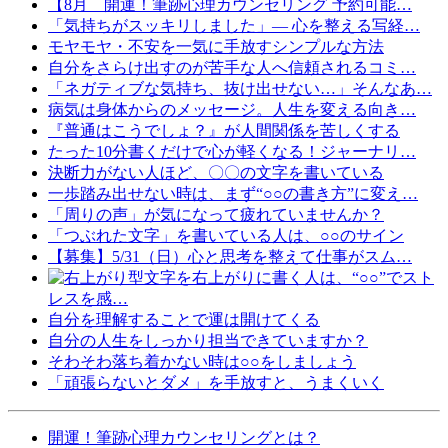
【8月 開運！筆跡心理カウンセリング 予約可能…
「気持ちがスッキリしました」— 心を整える写経…
モヤモヤ・不安を一気に手放すシンプルな方法
自分をさらけ出すのが苦手な人へ信頼されるコミ…
「ネガティブな気持ち、抜け出せない…」そんなあ…
病気は身体からのメッセージ。人生を変える向き…
『普通はこうでしょ？』が人間関係を苦しくする
たった10分書くだけで心が軽くなる！ジャーナリ…
決断力がない人ほど、〇〇の文字を書いている
一歩踏み出せない時は、まず“○○の書き方”に変え…
「周りの声」が気になって疲れていませんか？
「つぶれた文字」を書いている人は、○○のサイン
【募集】5/31（日）心と思考を整えて仕事がスム…
文字を右上がりに書く人は、“○○”でスト
レスを感…
自分を理解することで運は開けてくる
自分の人生をしっかり担当できていますか？
そわそわ落ち着かない時は○○をしましょう
「頑張らないとダメ」を手放すと、うまくいく
開運！筆跡心理カウンセリングとは？