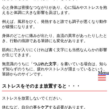
心と身体は密接なつながりがあり、心に悩みやストレスを抱
えると体調に大きな影響を及ぼします。
例えば、風邪をひく、発熱すると誰でも調子が悪くなり動作
が緩慢になります。
身体のどこかに痛みが出たり、血流の異常があったりしたと
き、行動の痕跡である筆跡にも変化があります。
筋肉に力が入りにくければ書く文字にも当然なんらかの影響
が生じてきます。
無意識のうちに「
つぶれた文字
」を書いている場合は、知ら
ず知らずのうちに、疲れやストレスが溜まっているという、
Menu
Menu
筆跡からのサインです。
ストレスをそのまま放置すると・・・
ストレスを放置しないでください。
休むなど、自分の事を
ケア
する必要があります。