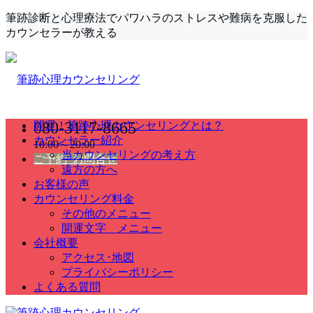
筆跡診断と心理療法でパワハラのストレスや難病を克服した
カウンセラーが教える
080-3117-8665
開運！筆跡心理カウンセリングとは？
カウンセラー紹介
10:00～20:00
当カウンセリングの考え方
ご予約･お問合せ
遠方の方へ
お客様の声
カウンセリング料金
その他のメニュー
開運文字 メニュー
会社概要
アクセス･地図
プライバシーポリシー
よくある質問