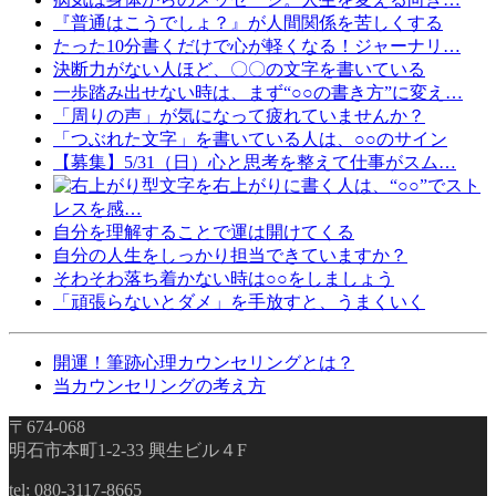
『普通はこうでしょ？』が人間関係を苦しくする
たった10分書くだけで心が軽くなる！ジャーナリ…
決断力がない人ほど、〇〇の文字を書いている
一歩踏み出せない時は、まず“○○の書き方”に変え…
「周りの声」が気になって疲れていませんか？
「つぶれた文字」を書いている人は、○○のサイン
【募集】5/31（日）心と思考を整えて仕事がスム…
文字を右上がりに書く人は、“○○”でスト
レスを感…
自分を理解することで運は開けてくる
自分の人生をしっかり担当できていますか？
そわそわ落ち着かない時は○○をしましょう
「頑張らないとダメ」を手放すと、うまくいく
開運！筆跡心理カウンセリングとは？
当カウンセリングの考え方
〒674-068
明石市本町1-2-33 興生ビル４F
tel: 080-3117-8665