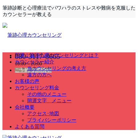
筆跡診断と心理療法でパワハラのストレスや難病を克服した
カウンセラーが教える
080-3117-8665
開運！筆跡心理カウンセリングとは？
カウンセラー紹介
10:00～20:00
当カウンセリングの考え方
ご予約･お問合せ
遠方の方へ
お客様の声
カウンセリング料金
その他のメニュー
開運文字 メニュー
会社概要
アクセス･地図
プライバシーポリシー
よくある質問