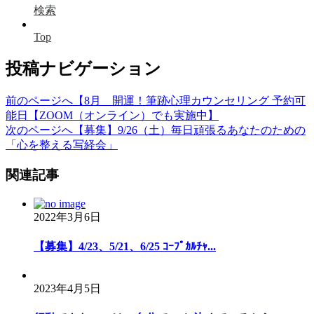
検索
Top
投稿ナビゲーション
前のページへ
【8月 開運！筆跡心理カウンセリング 予約可
能日【ZOOM（オンライン）でも実施中】
次のページへ
【募集】9/26（土）毎日頑張るあなたのための
「心を整える写経会」
関連記事
2022年3月6日
【募集】4/23、5/21、6/25 ｺｰﾌﾟｶﾙﾁｬ...
2023年4月5日