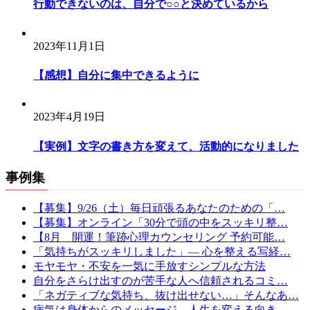
行動できないのは、自分で○○と決めているから
2023年11月1日
【感想】自分に集中できるように
2023年4月19日
【実例】文字の書き方を変えて、活動的になりました
事例集
【募集】9/26（土）毎日頑張るあなたのための「…
【募集】オンライン「30分で頭の中をスッキリ整…
【8月 開運！筆跡心理カウンセリング 予約可能…
「気持ちがスッキリしました」— 心を整える写経…
モヤモヤ・不安を一気に手放すシンプルな方法
自分をさらけ出すのが苦手な人へ信頼されるコミ…
「ネガティブな気持ち、抜け出せない…」そんなあ…
病気は身体からのメッセージ。人生を変える向き…