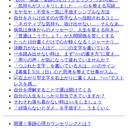
「気持ちがスッキリしました」— 心を整える写経…
モヤモヤ・不安を一気に手放すシンプルな方法
自分をさらけ出すのが苦手な人へ信頼されるコミ…
「ネガティブな気持ち、抜け出せない…」そんなあ…
病気は身体からのメッセージ。人生を変える向き…
『普通はこうでしょ？』が人間関係を苦しくする
たった10分書くだけで心が軽くなる！ジャーナリ…
決断力がない人ほど、〇〇の文字を書いている
一歩踏み出せない時は、まず“○○の書き方”に変え…
「周りの声」が気になって疲れていませんか？
「つぶれた文字」を書いている人は、○○のサイン
【募集】5/31（日）心と思考を整えて仕事がスム…
文字を右上がりに書く人は、“○○”でスト
レスを感…
自分を理解することで運は開けてくる
自分の人生をしっかり担当できていますか？
そわそわ落ち着かない時は○○をしましょう
「頑張らないとダメ」を手放すと、うまくいく
開運！筆跡心理カウンセリングとは？