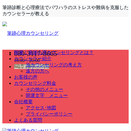
筆跡診断と心理療法でパワハラのストレスや難病を克服した
カウンセラーが教える
080-3117-8665
開運！筆跡心理カウンセリングとは？
カウンセラー紹介
10:00～20:00
当カウンセリングの考え方
ご予約･お問合せ
遠方の方へ
お客様の声
カウンセリング料金
その他のメニュー
開運文字 メニュー
会社概要
アクセス･地図
プライバシーポリシー
よくある質問