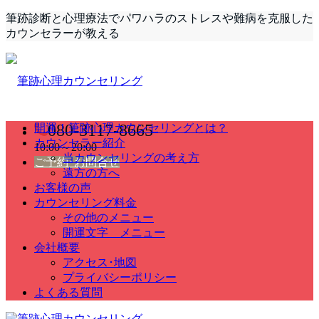
筆跡診断と心理療法でパワハラのストレスや難病を克服した
カウンセラーが教える
080-3117-8665
開運！筆跡心理カウンセリングとは？
カウンセラー紹介
10:00～20:00
当カウンセリングの考え方
ご予約･お問合せ
遠方の方へ
お客様の声
カウンセリング料金
その他のメニュー
開運文字 メニュー
会社概要
アクセス･地図
プライバシーポリシー
よくある質問