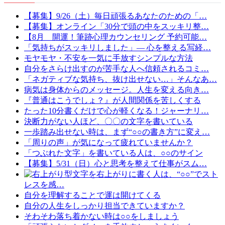
【募集】9/26（土）毎日頑張るあなたのための「…
【募集】オンライン「30分で頭の中をスッキリ整…
【8月 開運！筆跡心理カウンセリング 予約可能…
「気持ちがスッキリしました」— 心を整える写経…
モヤモヤ・不安を一気に手放すシンプルな方法
自分をさらけ出すのが苦手な人へ信頼されるコミ…
「ネガティブな気持ち、抜け出せない…」そんなあ…
病気は身体からのメッセージ。人生を変える向き…
『普通はこうでしょ？』が人間関係を苦しくする
たった10分書くだけで心が軽くなる！ジャーナリ…
決断力がない人ほど、〇〇の文字を書いている
一歩踏み出せない時は、まず“○○の書き方”に変え…
「周りの声」が気になって疲れていませんか？
「つぶれた文字」を書いている人は、○○のサイン
【募集】5/31（日）心と思考を整えて仕事がスム…
文字を右上がりに書く人は、“○○”でスト
レスを感…
自分を理解することで運は開けてくる
自分の人生をしっかり担当できていますか？
そわそわ落ち着かない時は○○をしましょう