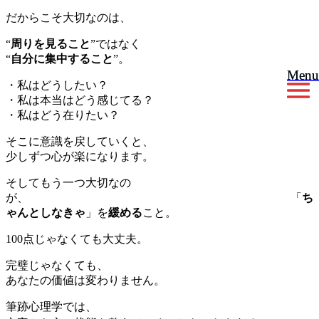
だからこそ大切なのは、
“
周りを見ること
”ではなく
“
自分に集中すること
”。
Menu
Menu
・私はどうしたい？
・私は本当はどう感じてる？
・私はどう在りたい？
そこに意識を戻していくと、
少しずつ心が楽になります。
そしてもう一つ大切なの
が、 「
ち
ゃんとしなきゃ
」を
緩める
こと。
100点じゃなくても大丈夫。
完璧じゃなくても、
あなたの価値は変わりません。
筆跡心理学では、