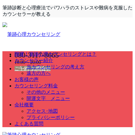
筆跡診断と心理療法でパワハラのストレスや難病を克服した
カウンセラーが教える
080-3117-8665
開運！筆跡心理カウンセリングとは？
カウンセラー紹介
10:00～20:00
当カウンセリングの考え方
ご予約･お問合せ
遠方の方へ
お客様の声
カウンセリング料金
その他のメニュー
開運文字 メニュー
会社概要
アクセス･地図
プライバシーポリシー
よくある質問