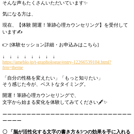
そんな声もたくさんいただいています✨
気になる方は、
現在、【体験 開運！筆跡心理カウンセリング】を受付して
います✍️
👉 [体験セッション詳細・お申込みはこちら]
↓ ↓ ↓ ↓ ↓ ↓ ↓ ↓
https://ameblo.jp/t-graphologue/entry-12266539104.html?
frm=theme
「自分の性格を変えたい」「もっと知りたい」
そう感じた今が、ベストなタイミング。
開運！筆跡心理カウンセリングで、
文字から始まる変化を体験してみてください🖋✨
ーーーーーーーーーーーーーーーーーーーーーーーーーーー
ーーーー
〇
「脳が活性化する文字の書き方＆5つの効果を手に入れる