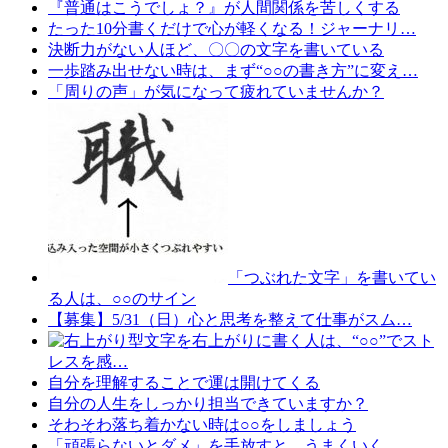
『普通はこうでしょ？』が人間関係を苦しくする
たった10分書くだけで心が軽くなる！ジャーナリ…
決断力がない人ほど、〇〇の文字を書いている
一歩踏み出せない時は、まず“○○の書き方”に変え…
「周りの声」が気になって疲れていませんか？
「つぶれた文字」を書いてい
る人は、○○のサイン
【募集】5/31（日）心と思考を整えて仕事がスム…
文字を右上がりに書く人は、“○○”でスト
レスを感…
自分を理解することで運は開けてくる
自分の人生をしっかり担当できていますか？
そわそわ落ち着かない時は○○をしましょう
「頑張らないとダメ」を手放すと、うまくいく