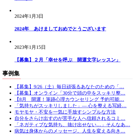
2024年1月3日
2024年 あけましておめでとうございます
2023年1月15日
【募集】２月「幸せを呼ぶ 開運文字レッスン」
事例集
【募集】9/26（土）毎日頑張るあなたのための「…
【募集】オンライン「30分で頭の中をスッキリ整…
【8月 開運！筆跡心理カウンセリング 予約可能…
「気持ちがスッキリしました」— 心を整える写経…
モヤモヤ・不安を一気に手放すシンプルな方法
自分をさらけ出すのが苦手な人へ信頼されるコミ…
「ネガティブな気持ち、抜け出せない…」そんなあ…
病気は身体からのメッセージ。人生を変える向き…