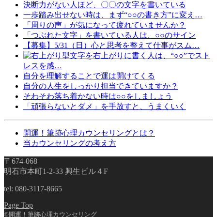
決断力がない人ほど、〇〇の文字を書いている
一歩踏み出せない時は、まず“○○の書き方”に変え…
「周りの声」が気になって疲れていませんか？
「つぶれた文字」を書いている人は、○○のサイン
【募集】5/31（日）心と思考を整えて仕事がスム…
文字を右上がりに書く人は、“○○”でスト
レスを感…
自分を理解することで運は開けてくる
自分の人生をしっかり担当できていますか？
そわそわ落ち着かない時は○○をしましょう
「頑張らないとダメ」を手放すと、うまくいく
開運！筆跡心理カウンセリングとは？
当カウンセリングの考え方
〒674-068
明石市本町1-2-33 興生ビル４F
tel: 080-3117-8665
Page Top
©開運！筆跡心理カウンセリング