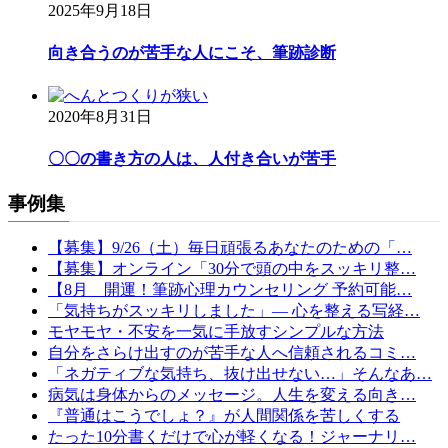
2025年9月18日
向き合うのが苦手な人にこそ、筆跡診断
2020年8月31日
〇〇の書き方の人は、人付き合いが苦手
事例集
【募集】9/26（土）毎日頑張るあなたのための「…
【募集】オンライン「30分で頭の中をスッキリ整…
【8月 開運！筆跡心理カウンセリング 予約可能…
「気持ちがスッキリしました」— 心を整える写経…
モヤモヤ・不安を一気に手放すシンプルな方法
自分をさらけ出すのが苦手な人へ信頼されるコミ…
「ネガティブな気持ち、抜け出せない…」そんなあ…
病気は身体からのメッセージ。人生を変える向き…
『普通はこうでしょ？』が人間関係を苦しくする
たった10分書くだけで心が軽くなる！ジャーナリ…