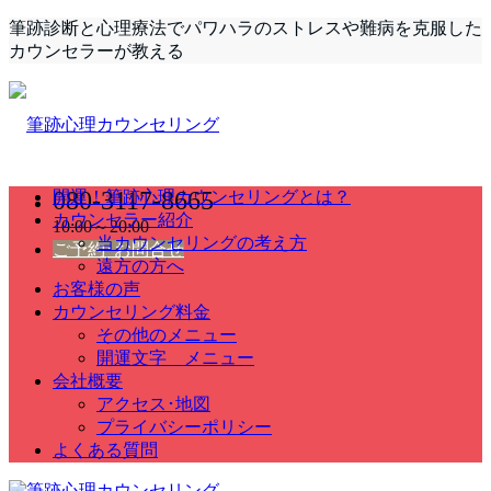
筆跡診断と心理療法でパワハラのストレスや難病を克服した
カウンセラーが教える
080-3117-8665
開運！筆跡心理カウンセリングとは？
カウンセラー紹介
10:00～20:00
当カウンセリングの考え方
ご予約･お問合せ
遠方の方へ
お客様の声
カウンセリング料金
その他のメニュー
開運文字 メニュー
会社概要
アクセス･地図
プライバシーポリシー
よくある質問