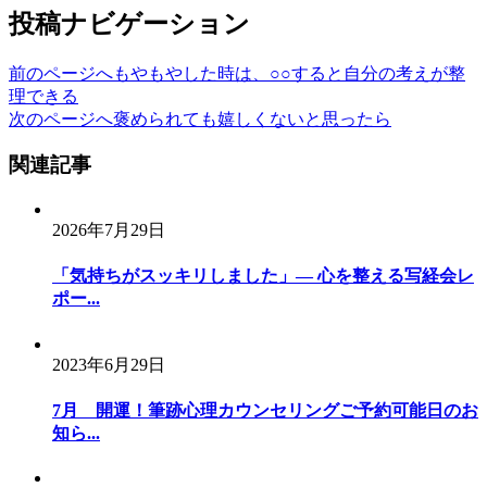
投稿ナビゲーション
前のページへ
もやもやした時は、○○すると自分の考えが整
理できる
次のページへ
褒められても嬉しくないと思ったら
関連記事
2026年7月29日
「気持ちがスッキリしました」— 心を整える写経会レ
ポー...
2023年6月29日
7月 開運！筆跡心理カウンセリングご予約可能日のお
知ら...