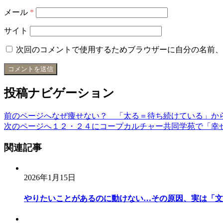
メール
*
サイト
次回のコメントで使用するためブラウザーに自分の名前、
投稿ナビゲーション
前のページへ
なぜ痩せない？ 「太る＝待ち続けている」か
次のページへ
１２・２４にコープカルチャー共同学苑で「幸
関連記事
2026年1月15日
やりたいことがあるのに動けない…その原因、実は「文字」