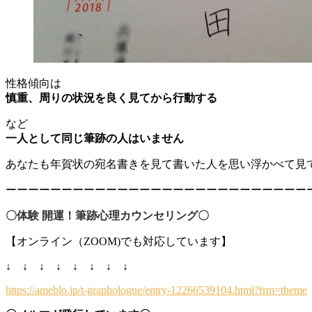
性格傾向は
慎重、周りの状況を良く見てから行動する
など
一人として同じ筆跡の人は
いません
あなたも年賀状の宛名書きを見て書いた人を思い浮かべて見
ーーーーーーーーーーーーーーーーーーーーーーーーーーー
〇体験 開運！筆跡心理カウンセリング〇
【オンライン（ZOOM)でも対応しています】
↓ ↓ ↓ ↓ ↓ ↓ ↓ ↓
https://ameblo.jp/t-graphologue/entry-12266539104.html?frm=theme