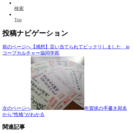
検索
Top
投稿ナビゲーション
前のページへ
【感想】言い当てられてビックリしました in
コープカルチャー協同学苑
次のページへ
年賀状の手書き宛名
から”性格”がわかる
関連記事