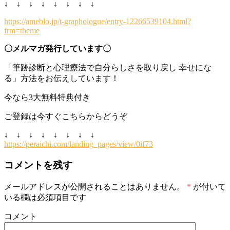
↓ ↓ ↓ ↓ ↓ ↓ ↓ ↓
https://ameblo.jp/t-graphologue/entry-12266539104.html?
frm=theme
〇メルマガ発行しています〇
「筆跡診断と心理療法で自分らしさを取り戻し 幸せにな
る」方法をお伝えしています！
今なら3大無料特典付き
ご登録は今すぐこちらからどうぞ
↓ ↓ ↓ ↓ ↓ ↓ ↓ ↓
https://peraichi.com/landing_pages/view/0if73
コメントを残す
メールアドレスが公開されることはありません。
*
が付いて
いる欄は必須項目です
コメント