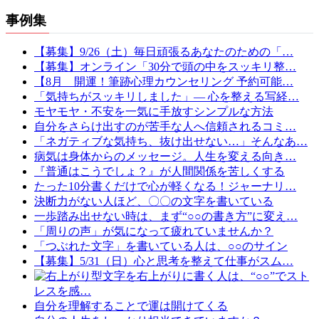
事例集
【募集】9/26（土）毎日頑張るあなたのための「…
【募集】オンライン「30分で頭の中をスッキリ整…
【8月 開運！筆跡心理カウンセリング 予約可能…
「気持ちがスッキリしました」— 心を整える写経…
モヤモヤ・不安を一気に手放すシンプルな方法
自分をさらけ出すのが苦手な人へ信頼されるコミ…
「ネガティブな気持ち、抜け出せない…」そんなあ…
病気は身体からのメッセージ。人生を変える向き…
『普通はこうでしょ？』が人間関係を苦しくする
たった10分書くだけで心が軽くなる！ジャーナリ…
決断力がない人ほど、〇〇の文字を書いている
一歩踏み出せない時は、まず“○○の書き方”に変え…
「周りの声」が気になって疲れていませんか？
「つぶれた文字」を書いている人は、○○のサイン
【募集】5/31（日）心と思考を整えて仕事がスム…
文字を右上がりに書く人は、“○○”でスト
レスを感…
自分を理解することで運は開けてくる