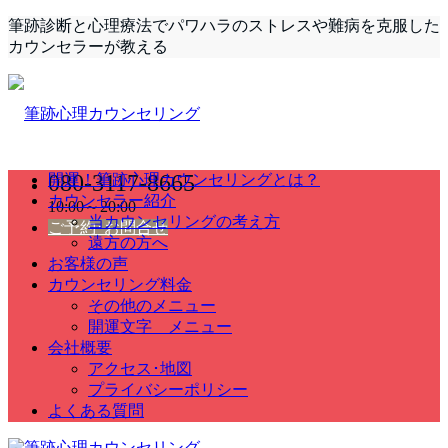
筆跡診断と心理療法でパワハラのストレスや難病を克服した
カウンセラーが教える
080-3117-8665
開運！筆跡心理カウンセリングとは？
カウンセラー紹介
10:00～20:00
当カウンセリングの考え方
ご予約･お問合せ
遠方の方へ
お客様の声
カウンセリング料金
その他のメニュー
開運文字 メニュー
会社概要
アクセス･地図
プライバシーポリシー
よくある質問