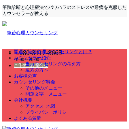
筆跡診断と心理療法でパワハラのストレスや難病を克服した
カウンセラーが教える
080-3117-8665
開運！筆跡心理カウンセリングとは？
カウンセラー紹介
10:00～20:00
当カウンセリングの考え方
ご予約･お問合せ
遠方の方へ
お客様の声
カウンセリング料金
その他のメニュー
開運文字 メニュー
会社概要
アクセス･地図
プライバシーポリシー
よくある質問