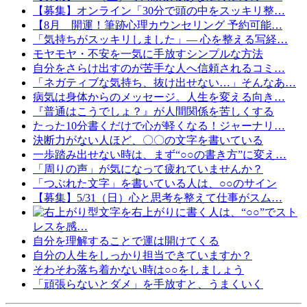
【募集】オンライン「30分で頭の中をスッキリ整…
【8月 開運！筆跡心理カウンセリング 予約可能…
「気持ちがスッキリしました」— 心を整える写経…
モヤモヤ・不安を一気に手放すシンプルな方法
自分をさらけ出すのが苦手な人へ信頼されるコミ…
「ネガティブな気持ち、抜け出せない…」そんなあ…
病気は身体からのメッセージ。人生を変える向き…
『普通はこうでしょ？』が人間関係を苦しくする
たった10分書くだけで心が軽くなる！ジャーナリ…
決断力がない人ほど、〇〇の文字を書いている
一歩踏み出せない時は、まず“○○の書き方”に変え…
「周りの声」が気になって疲れていませんか？
「つぶれた文字」を書いている人は、○○のサイン
【募集】5/31（日）心と思考を整えて仕事がスム…
文字を右上がりに書く人は、“○○”でスト
レスを感…
自分を理解することで運は開けてくる
自分の人生をしっかり担当できていますか？
そわそわ落ち着かない時は○○をしましょう
「頑張らないとダメ」を手放すと、うまくいく