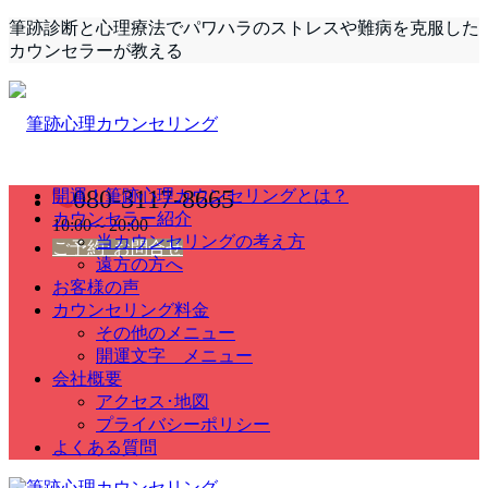
筆跡診断と心理療法でパワハラのストレスや難病を克服した
カウンセラーが教える
080-3117-8665
開運！筆跡心理カウンセリングとは？
カウンセラー紹介
10:00～20:00
当カウンセリングの考え方
ご予約･お問合せ
遠方の方へ
お客様の声
カウンセリング料金
その他のメニュー
開運文字 メニュー
会社概要
アクセス･地図
プライバシーポリシー
よくある質問