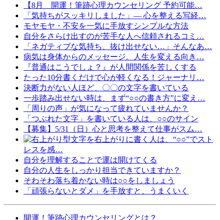
【8月 開運！筆跡心理カウンセリング 予約可能…
「気持ちがスッキリしました」— 心を整える写経…
モヤモヤ・不安を一気に手放すシンプルな方法
自分をさらけ出すのが苦手な人へ信頼されるコミ…
「ネガティブな気持ち、抜け出せない…」そんなあ…
病気は身体からのメッセージ。人生を変える向き…
『普通はこうでしょ？』が人間関係を苦しくする
たった10分書くだけで心が軽くなる！ジャーナリ…
決断力がない人ほど、〇〇の文字を書いている
一歩踏み出せない時は、まず“○○の書き方”に変え…
「周りの声」が気になって疲れていませんか？
「つぶれた文字」を書いている人は、○○のサイン
【募集】5/31（日）心と思考を整えて仕事がスム…
文字を右上がりに書く人は、“○○”でスト
レスを感…
自分を理解することで運は開けてくる
自分の人生をしっかり担当できていますか？
そわそわ落ち着かない時は○○をしましょう
「頑張らないとダメ」を手放すと、うまくいく
開運！筆跡心理カウンセリングとは？