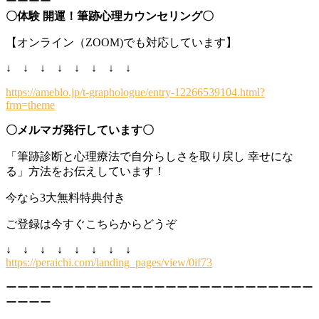
ーーーー
〇体験 開運！筆跡心理カウンセリング〇
【オンライン（ZOOM)でも対応しています】
↓ ↓ ↓ ↓ ↓ ↓ ↓ ↓
https://ameblo.jp/t-graphologue/entry-12266539104.html?
frm=theme
〇メルマガ発行しています〇
「筆跡診断と心理療法で自分らしさを取り戻し 幸せにな
る」方法をお伝えしています！
今なら3大無料特典付き
ご登録は今すぐこちらからどうぞ
↓ ↓ ↓ ↓ ↓ ↓ ↓ ↓
https://peraichi.com/landing_pages/view/0if73
ーーーーーーーーーーーーーーーーーーーーーーーーーーー
ーーーー