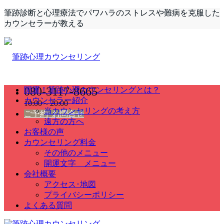
筆跡診断と心理療法でパワハラのストレスや難病を克服した
カウンセラーが教える
080-3117-8665
開運！筆跡心理カウンセリングとは？
カウンセラー紹介
10:00～20:00
当カウンセリングの考え方
ご予約･お問合せ
遠方の方へ
お客様の声
カウンセリング料金
その他のメニュー
開運文字 メニュー
会社概要
アクセス･地図
プライバシーポリシー
よくある質問