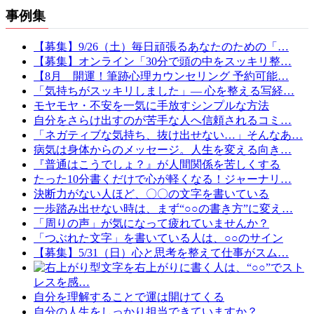
事例集
【募集】9/26（土）毎日頑張るあなたのための「…
【募集】オンライン「30分で頭の中をスッキリ整…
【8月 開運！筆跡心理カウンセリング 予約可能…
「気持ちがスッキリしました」— 心を整える写経…
モヤモヤ・不安を一気に手放すシンプルな方法
自分をさらけ出すのが苦手な人へ信頼されるコミ…
「ネガティブな気持ち、抜け出せない…」そんなあ…
病気は身体からのメッセージ。人生を変える向き…
『普通はこうでしょ？』が人間関係を苦しくする
たった10分書くだけで心が軽くなる！ジャーナリ…
決断力がない人ほど、〇〇の文字を書いている
一歩踏み出せない時は、まず“○○の書き方”に変え…
「周りの声」が気になって疲れていませんか？
「つぶれた文字」を書いている人は、○○のサイン
【募集】5/31（日）心と思考を整えて仕事がスム…
文字を右上がりに書く人は、“○○”でスト
レスを感…
自分を理解することで運は開けてくる
自分の人生をしっかり担当できていますか？