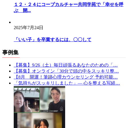
１２・２４にコープカルチャー共同学苑で「幸せを呼
ぶ 開...
2025年7月24日
「いい子」を卒業するには、〇〇して
事例集
【募集】9/26（土）毎日頑張るあなたのための「…
【募集】オンライン「30分で頭の中をスッキリ整…
【8月 開運！筆跡心理カウンセリング 予約可能…
「気持ちがスッキリしました」— 心を整える写経…