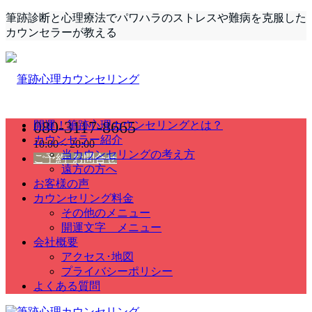
筆跡診断と心理療法でパワハラのストレスや難病を克服した
カウンセラーが教える
080-3117-8665
開運！筆跡心理カウンセリングとは？
カウンセラー紹介
10:00～20:00
当カウンセリングの考え方
ご予約･お問合せ
遠方の方へ
お客様の声
カウンセリング料金
その他のメニュー
開運文字 メニュー
会社概要
アクセス･地図
プライバシーポリシー
よくある質問