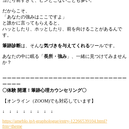
当たり前すぎて、ピンとこないことも多い。
だからこそ、
「あなたの強みはここですよ」
と誰かに言ってもらえると、
ハッとしたり、ホッとしたり、前を向けることがあるんで
す。
筆跡診断
は、そんな
気づきを与えてくれる
ツールです。
あなたの中に眠る「
長所・強み
」、一緒に見つけてみません
か？
ーーーーーーーーーーーーーーーーーーーーーーーーーーー
ーーーー
〇体験 開運！筆跡心理カウンセリング〇
【オンライン（ZOOM)でも対応しています】
↓ ↓ ↓ ↓ ↓ ↓ ↓ ↓
https://ameblo.jp/t-graphologue/entry-12266539104.html?
frm=theme