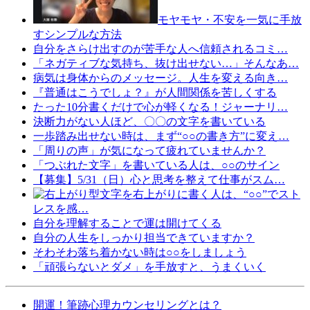
モヤモヤ・不安を一気に手放
すシンプルな方法
自分をさらけ出すのが苦手な人へ信頼されるコミ…
「ネガティブな気持ち、抜け出せない…」そんなあ…
病気は身体からのメッセージ。人生を変える向き…
『普通はこうでしょ？』が人間関係を苦しくする
たった10分書くだけで心が軽くなる！ジャーナリ…
決断力がない人ほど、〇〇の文字を書いている
一歩踏み出せない時は、まず“○○の書き方”に変え…
「周りの声」が気になって疲れていませんか？
「つぶれた文字」を書いている人は、○○のサイン
【募集】5/31（日）心と思考を整えて仕事がスム…
文字を右上がりに書く人は、“○○”でスト
レスを感…
自分を理解することで運は開けてくる
自分の人生をしっかり担当できていますか？
そわそわ落ち着かない時は○○をしましょう
「頑張らないとダメ」を手放すと、うまくいく
開運！筆跡心理カウンセリングとは？