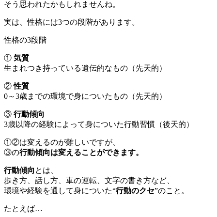
そう思われたかもしれませんね。
実は、性格には3つの段階があります。
性格の3段階
①
気質
生まれつき持っている遺伝的なもの（先天的）
②
性質
0～3歳までの環境で身についたもの（先天的）
③
行動傾向
3歳以降の経験によって身についた行動習慣（後天的）
①②は変えるのが難しいですが、
③の
行動傾向は変えることができます。
行動傾向
とは、
歩き方、話し方、車の運転、文字の書き方など、
環境や経験を通して身についた“
行動のクセ
”のこと。
たとえば…