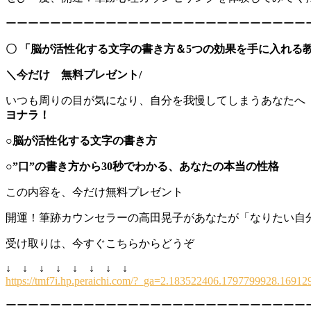
ーーーーーーーーーーーーーーーーーーーーーーーーーーー
〇
「脳が活性化する文字の書き方＆5つの効果を手に入れる
＼今だけ 無料プレゼント/
いつも周りの目が気になり、自分を我慢して
ヨナラ！
○脳が活性化する文字の書き方
○”口”の書き方から30秒でわかる、あなたの本当の性格
この内容を、今だけ無料プレゼント
開運！筆跡カウンセラーの高田晃子があなたが「なりたい自
受け取りは、今すぐこちらからどうぞ
↓ ↓ ↓ ↓ ↓ ↓ ↓ ↓
https://tmf7i.hp.peraichi.com/?_ga=2.183522406.1797799928.169
ーーーーーーーーーーーーーーーーーーーーーーーーーーー