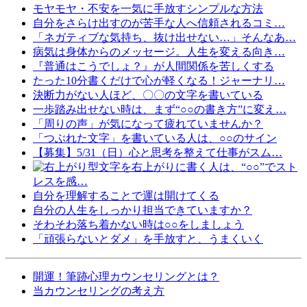
モヤモヤ・不安を一気に手放すシンプルな方法
自分をさらけ出すのが苦手な人へ信頼されるコミ…
「ネガティブな気持ち、抜け出せない…」そんなあ…
病気は身体からのメッセージ。人生を変える向き…
『普通はこうでしょ？』が人間関係を苦しくする
たった10分書くだけで心が軽くなる！ジャーナリ…
決断力がない人ほど、〇〇の文字を書いている
一歩踏み出せない時は、まず“○○の書き方”に変え…
「周りの声」が気になって疲れていませんか？
「つぶれた文字」を書いている人は、○○のサイン
【募集】5/31（日）心と思考を整えて仕事がスム…
文字を右上がりに書く人は、“○○”でスト
レスを感…
自分を理解することで運は開けてくる
自分の人生をしっかり担当できていますか？
そわそわ落ち着かない時は○○をしましょう
「頑張らないとダメ」を手放すと、うまくいく
開運！筆跡心理カウンセリングとは？
当カウンセリングの考え方