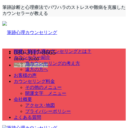
筆跡診断と心理療法でパワハラのストレスや難病を克服した
カウンセラーが教える
080-3117-8665
開運！筆跡心理カウンセリングとは？
カウンセラー紹介
10:00～20:00
当カウンセリングの考え方
ご予約･お問合せ
遠方の方へ
お客様の声
カウンセリング料金
その他のメニュー
開運文字 メニュー
会社概要
アクセス･地図
プライバシーポリシー
よくある質問