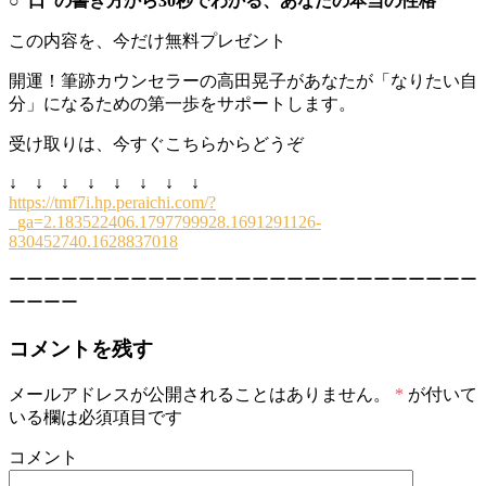
○”口”の書き方から30秒でわかる、あなたの本当の性格
この内容を、今だけ無料プレゼント
開運！筆跡カウンセラーの高田晃子があなたが「なりたい自
分」になるための第一歩をサポートします。
受け取りは、今すぐこちらからどうぞ
↓ ↓ ↓ ↓ ↓ ↓ ↓ ↓
https://tmf7i.hp.peraichi.com/?
_ga=2.183522406.1797799928.1691291126-
830452740.1628837018
ーーーーーーーーーーーーーーーーーーーーーーーーーーー
ーーーー
コメントを残す
メールアドレスが公開されることはありません。
*
が付いて
いる欄は必須項目です
コメント