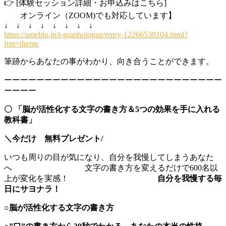
👉 [体験セッション詳細・お申込みはこちら]
オンライン（ZOOM)でも対応しています】
↓ ↓ ↓ ↓ ↓ ↓ ↓ ↓
https://ameblo.jp/t-graphologue/entry-12266539104.html?
frm=theme
筆跡からあなたの事がわかり、向き合うことができます。
ーーーーーーーーーーーーーーーーーーーーーーーーーーー
ーーーー
〇
「脳が活性化する文字の書き方＆5つの効果を手に入れる
教科書」
＼今だけ 無料プレゼント/
いつも周りの目が気になり、自分を我慢してしまうあなた
へ 文字の書き方を変えるだけで600名以
上が変化を実感！
自分を我慢する毎
日にサヨナラ！
○脳が活性化する文字の書き方