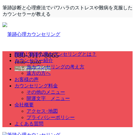
筆跡診断と心理療法でパワハラのストレスや難病を克服した
カウンセラーが教える
080-3117-8665
開運！筆跡心理カウンセリングとは？
カウンセラー紹介
10:00～20:00
当カウンセリングの考え方
ご予約･お問合せ
遠方の方へ
お客様の声
カウンセリング料金
その他のメニュー
開運文字 メニュー
会社概要
アクセス･地図
プライバシーポリシー
よくある質問