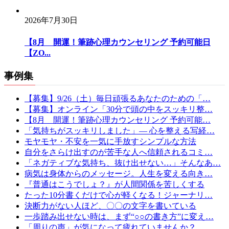
2026年7月30日
【8月 開運！筆跡心理カウンセリング 予約可能日
【ZO...
事例集
【募集】9/26（土）毎日頑張るあなたのための「…
【募集】オンライン「30分で頭の中をスッキリ整…
【8月 開運！筆跡心理カウンセリング 予約可能…
「気持ちがスッキリしました」— 心を整える写経…
モヤモヤ・不安を一気に手放すシンプルな方法
自分をさらけ出すのが苦手な人へ信頼されるコミ…
「ネガティブな気持ち、抜け出せない…」そんなあ…
病気は身体からのメッセージ。人生を変える向き…
『普通はこうでしょ？』が人間関係を苦しくする
たった10分書くだけで心が軽くなる！ジャーナリ…
決断力がない人ほど、〇〇の文字を書いている
一歩踏み出せない時は、まず“○○の書き方”に変え…
「周りの声」が気になって疲れていませんか？