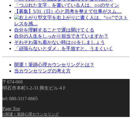
「つぶれた文字」を書いている人は、○○のサイン
【募集】5/31（日）心と思考を整えて仕事がスム…
文字を右上がりに書く人は、“○○”でスト
レスを感…
自分を理解することで運は開けてくる
自分の人生をしっかり担当できていますか？
そわそわ落ち着かない時は○○をしましょう
「頑張らないとダメ」を手放すと、うまくいく
開運！筆跡心理カウンセリングとは？
当カウンセリングの考え方
〒674-068
明石市本町1-2-33 興生ビル４F
tel: 080-3117-8665
Page Top
©開運！筆跡心理カウンセリング