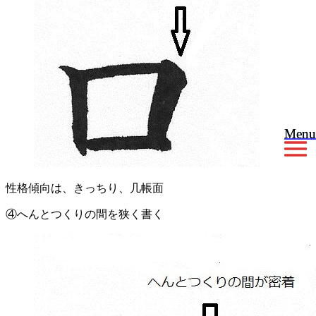
Menu
Menu
性格傾向は、きっちり、几帳面
④へんとつくりの間を狭く書く