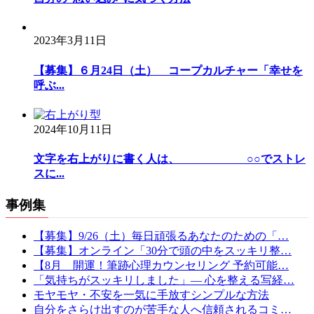
2023年3月11日
【募集】６月24日（土） コープカルチャー「幸せを
呼ぶ...
2024年10月11日
文字を右上がりに書く人は、 ○○でストレ
スに...
事例集
【募集】9/26（土）毎日頑張るあなたのための「…
【募集】オンライン「30分で頭の中をスッキリ整…
【8月 開運！筆跡心理カウンセリング 予約可能…
「気持ちがスッキリしました」— 心を整える写経…
モヤモヤ・不安を一気に手放すシンプルな方法
自分をさらけ出すのが苦手な人へ信頼されるコミ…