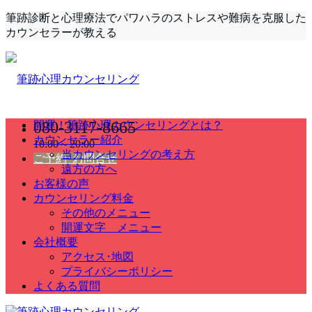
筆跡診断と心理療法でパワハラのストレスや難病を克服した
カウンセラーが教える
080-3117-8665
開運！筆跡心理カウンセリングとは？
カウンセラー紹介
10:00～20:00
当カウンセリングの考え方
ご予約･お問合せ
遠方の方へ
お客様の声
カウンセリング料金
その他のメニュー
開運文字 メニュー
会社概要
アクセス･地図
プライバシーポリシー
よくある質問