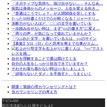
「ネガティブな気持ち、抜け出せない…」そんなあ…
病気は身体からのメッセージ。人生を変える向き…
『普通はこうでしょ？』が人間関係を苦しくする
たった10分書くだけで心が軽くなる！ジャーナリ…
決断力がない人ほど、〇〇の文字を書いている
一歩踏み出せない時は、まず“○○の書き方”に変え…
「周りの声」が気になって疲れていませんか？
「つぶれた文字」を書いている人は、○○のサイン
【募集】5/31（日）心と思考を整えて仕事がスム…
文字を右上がりに書く人は、“○○”でスト
レスを感…
自分を理解することで運は開けてくる
自分の人生をしっかり担当できていますか？
そわそわ落ち着かない時は○○をしましょう
「頑張らないとダメ」を手放すと、うまくいく
開運！筆跡心理カウンセリングとは？
当カウンセリングの考え方
〒674-068
明石市本町1-2-33 興生ビル４F