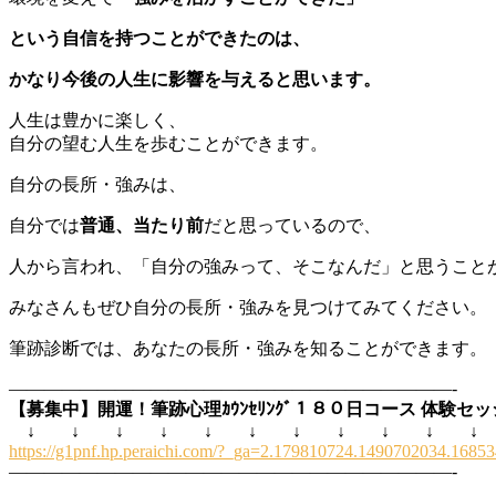
という自信を持つことができたのは、
かなり今後の人生に影響を与えると思います。
人生は豊かに楽しく、
自分の望む人生を歩むことができます。
自分の長所・強みは、
自分では
普通、当たり前
だと思っているので、
人から言われ、「自分の強みって、そこなんだ」と思うこと
みなさんもぜひ自分の長所・強みを見つけてみてください。
筆跡診断では、あなたの長所・強みを知ることができます。
—————————————————————————-
【募集中】開運！筆跡心理ｶｳﾝｾﾘﾝｸﾞ１８０日コース 体験セ
↓ ↓ ↓ ↓ ↓ ↓ ↓ ↓ ↓ ↓ ↓
https://g1pnf.hp.peraichi.com/?_ga=2.179810724.1490702034.1
—————————————————————————-