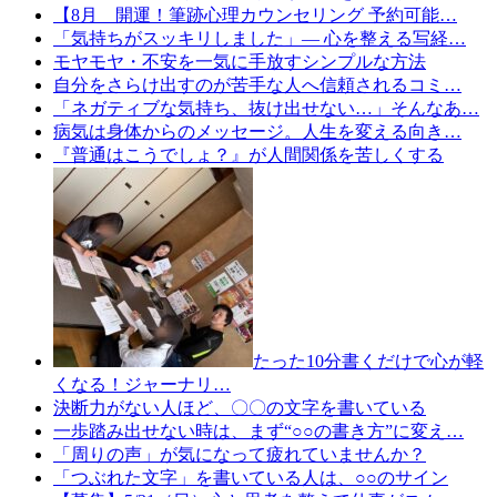
【8月 開運！筆跡心理カウンセリング 予約可能…
「気持ちがスッキリしました」— 心を整える写経…
モヤモヤ・不安を一気に手放すシンプルな方法
自分をさらけ出すのが苦手な人へ信頼されるコミ…
「ネガティブな気持ち、抜け出せない…」そんなあ…
病気は身体からのメッセージ。人生を変える向き…
『普通はこうでしょ？』が人間関係を苦しくする
たった10分書くだけで心が軽
くなる！ジャーナリ…
決断力がない人ほど、〇〇の文字を書いている
一歩踏み出せない時は、まず“○○の書き方”に変え…
「周りの声」が気になって疲れていませんか？
「つぶれた文字」を書いている人は、○○のサイン