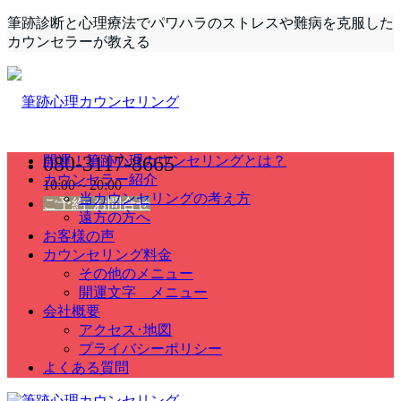
筆跡診断と心理療法でパワハラのストレスや難病を克服した
カウンセラーが教える
080-3117-8665
開運！筆跡心理カウンセリングとは？
カウンセラー紹介
10:00～20:00
当カウンセリングの考え方
ご予約･お問合せ
遠方の方へ
お客様の声
カウンセリング料金
その他のメニュー
開運文字 メニュー
会社概要
アクセス･地図
プライバシーポリシー
よくある質問