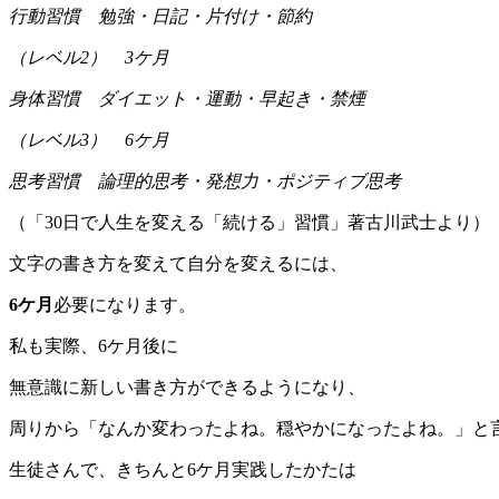
行動習慣 勉強・日記・片付け・節約
（レベル2） 3ケ月
身体習慣 ダイエット・運動・早起き・禁煙
（レベル3） 6ケ月
思考習慣 論理的思考・発想力・ポジティブ思考
（「30日で人生を変える「続ける」習慣」著古川武士より）
文字の書き方を変えて自分を変えるには、
6ケ月
必要になります。
私も実際、6ケ月後に
無意識に新しい書き方ができるようになり、
周りから「なんか変わったよね。穏やかになったよね。」と
生徒さんで、きちんと6ケ月実践したかたは